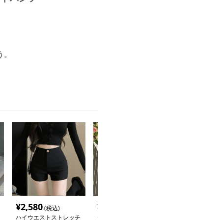
う。
¥
2,580
¥
2,740
¥
2,640
(税込)
(税込)
(税込
ハイウエストストレッチ
ダメージ加工デニムショ
プリーツベルト