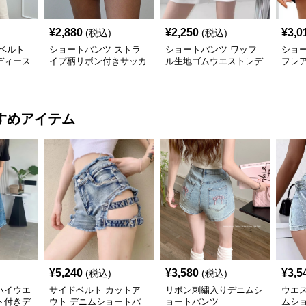
¥
2,880
¥
2,250
¥
3,0
(税込)
(税込)
ベルト
ショートパンツ ストラ
ショートパンツ ワッフ
ショ
ディース
イプ柄リボン付きサッカ
ル生地ゴムウエストレデ
フレ
パンツ
ー生地レディースショー
ィースショートパンツ
レデ
トパンツ
ツ
すめアイテム
¥
5,240
¥
3,580
¥
3,5
(税込)
(税込)
ハイウエ
サイドベルト カットア
リボン刺繍入りデニムシ
ウエ
ト付きデ
ウト デニムショートパ
ョートパンツ
ムシ