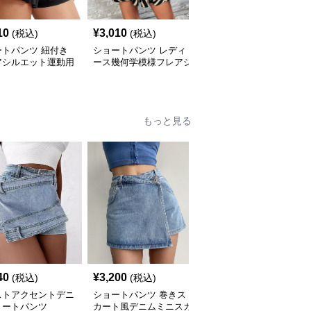
10
¥
3,010
¥
2,720
(税込)
(税込)
(税込)
ートパンツ 紐付き
ショートパンツ レディ
ショートパンツ 接触冷
アシルエット運動用
ース幾何学模様フレアシ
感素材のワイドシルエッ
ィースショートパン
ョートパンツ
トレディースショートパ
ンツ
もっと見る
40
¥
3,200
¥
4,440
(税込)
(税込)
(税込)
ストアクセントデニ
ショートパンツ 巻きス
モダンデニムベスト＆シ
ョートパンツ
カート風デニムミニスカ
ョートパンツセット