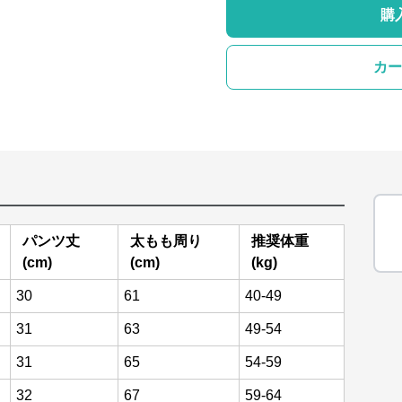
購
カー
パンツ丈
太もも周り
推奨体重
(cm)
(cm)
(kg)
30
61
40-49
31
63
49-54
31
65
54-59
32
67
59-64