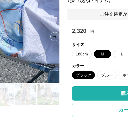
ための必須アイテム。
ご注文確定か
2,320
円
Next slide
サイズ
180cm
M
L
カラー
ブラック
ブルー
ホ
購
カー