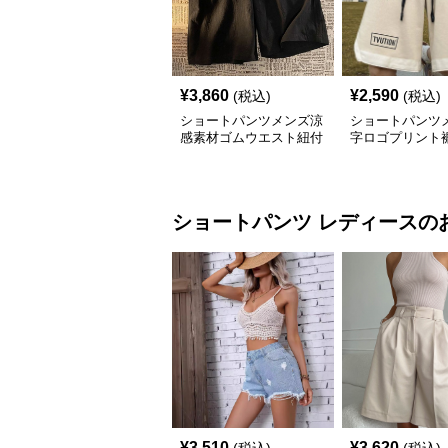
¥
3,860
¥
2,590
(税込)
(税込)
ショートパンツメンズ涼
ショートパンツ
感素材ゴムウエスト紐付
字ロゴプリント
き
し
ショートパンツ
レディース
の
¥
3,510
¥
3,620