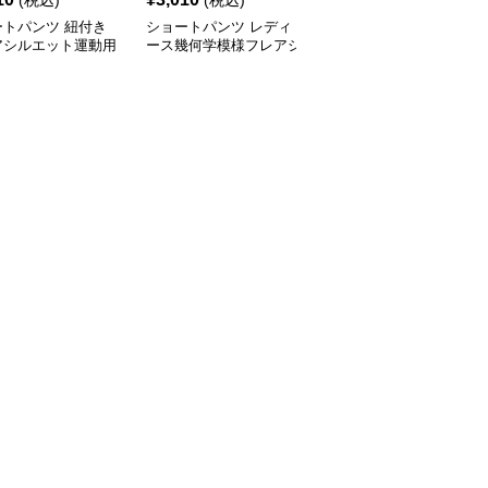
(税込)
(税込)
(税込)
ートパンツ 紐付き
ショートパンツ レディ
ショートパンツ 接触冷
アシルエット運動用
ース幾何学模様フレアシ
感素材のワイドシルエッ
ィースショートパン
ョートパンツ
トレディースショートパ
ンツ