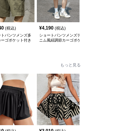
40
¥
4,190
¥
5,920
(税込)
(税込)
(税込)
ートパンツメンズ多
ショートパンツメンズデ
メンズ 防滴速乾ショー
カーゴポケット付き
ニム風紐調節カーゴポケ
トパンツ 春夏新作
ット付き
もっと見る
10
¥
3,010
¥
2,720