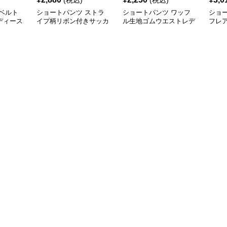
(税込)
(税込)
ベルト
ショートパンツ ストラ
ショートパンツ ワッフ
ショ
ディース
イプ柄リボン付きサッカ
ル生地ゴムウエストレデ
フレ
パンツ
ー生地レディースショー
ィースショートパンツ
レデ
トパンツ
ツ