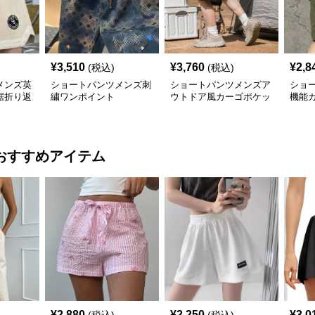
¥
3,510
¥
3,760
¥
2,8
(税込)
(税込)
メンズ英
ショートパンツメンズ刺
ショートパンツメンズア
ショ
裾折り返
繍ワンポイント
ウトドア風カーゴポケッ
機能
ト付き
おすすめアイテム
¥
2,880
¥
2,250
¥
3,0