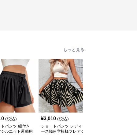
もっと見る
10
¥
3,010
¥
2,720
(税込)
(税込)
(税込)
ートパンツ 紐付き
ショートパンツ レディ
ショートパンツ 接触冷
アシルエット運動用
ース幾何学模様フレアシ
感素材のワイドシルエッ
ィースショートパン
ョートパンツ
トレディースショートパ