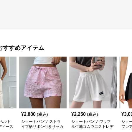
おすすめアイテム
¥
2,880
¥
2,250
¥
3,0
(税込)
(税込)
ベルト
ショートパンツ ストラ
ショートパンツ ワッフ
ショ
ディース
イプ柄リボン付きサッカ
ル生地ゴムウエストレデ
フレ
パンツ
ー生地レディースショー
ィースショートパンツ
レデ