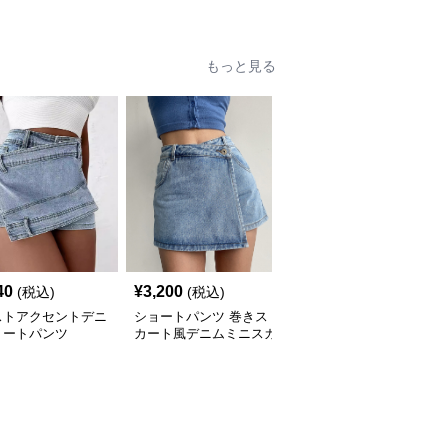
ンツ
もっと見る
40
¥
3,200
¥
4,440
(税込)
(税込)
(税込)
ストアクセントデニ
ショートパンツ 巻きス
モダンデニムベスト＆シ
ョートパンツ
カート風デニムミニスカ
ョートパンツセット
ート