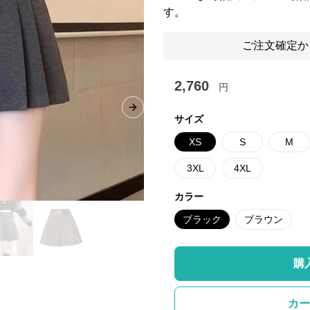
す。
ご注文確定か
2,760
円
Next slide
サイズ
XS
S
M
3XL
4XL
カラー
ブラック
ブラウン
購
カー