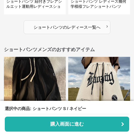
ショートパンツ 紐付きフレアシ
ショートパンツ レディース幾何
ルエット運動用レディースショ
学模様フレアショートパンツ
ートパンツ
›
ショートパンツ
の
レディース
一覧へ
ショートパンツメンズのおすすめアイテム
選択中の商品: ショートパンツ S / ネイビー
選択中の商品: ショートパンツ S / ネイビー
¥
3,860
¥
2,590
(税込)
(税込)
ショートパンツメンズ涼感素材
ショートパンツメンズ英字ロゴ
購入画面に進む
購入画面に進む
ゴムウエスト紐付き
プリント裾折り返し