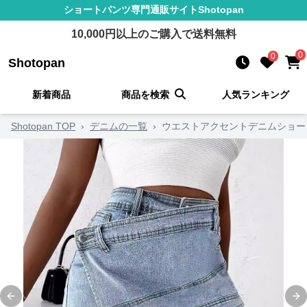
ショートパンツ
専門通販サイト
Shotopan
10,000
円以上のご購入で送料無料
0
0
Shotopan
新着商品
商品を検索
人気ランキング
Shotopan TOP
›
デニムの一覧
›
ウエストアクセントデニムショー
Previous slide
Ne