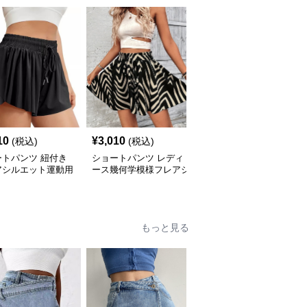
10
¥
3,010
¥
2,720
(税込)
(税込)
(税込)
ートパンツ 紐付き
ショートパンツ レディ
ショートパンツ 接触冷
アシルエット運動用
ース幾何学模様フレアシ
感素材のワイドシルエッ
ィースショートパン
ョートパンツ
トレディースショートパ
ンツ
もっと見る