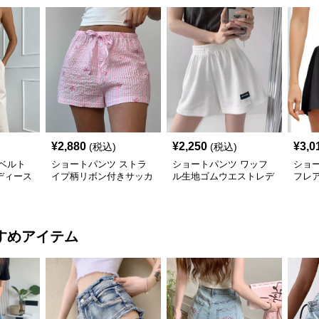
¥
2,880
¥
2,250
¥
3,0
(税込)
(税込)
ベルト
ショートパンツ ストラ
ショートパンツ ワッフ
ショ
ディース
イプ柄リボン付きサッカ
ル生地ゴムウエストレデ
フレ
パンツ
ー生地レディースショー
ィースショートパンツ
レデ
トパンツ
ツ
すめアイテム