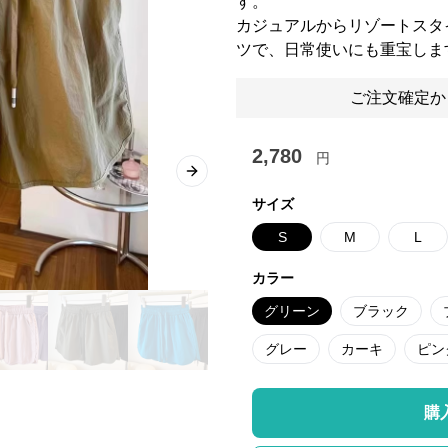
す。
カジュアルからリゾートスタ
ツで、日常使いにも重宝しま
ご注文確定か
2,780
円
Next slide
サイズ
S
M
L
カラー
グリーン
ブラック
グレー
カーキ
ピン
購