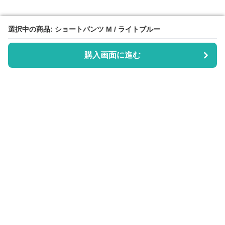
選択中の商品: ショートパンツ M / ライトブルー
選択中の商品: ショートパンツ M / ライトブルー
購入画面に進む
購入画面に進む
Shotopan
について
会社概要