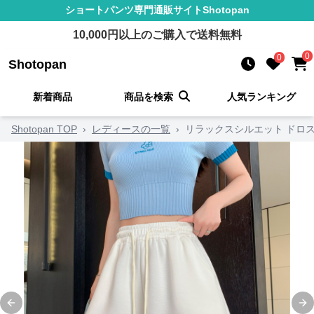
ショートパンツ
専門通販サイト
Shotopan
10,000
円以上のご購入で送料無料
0
0
Shotopan
新着商品
商品を検索
人気ランキング
Shotopan TOP
›
レディースの一覧
›
リラックスシルエット ドロ
Previous slide
Ne