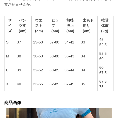
立させませんか。
サ
パン
ウエ
ヒッ
前後
太もも
推奨
イ
ツ丈
スト
プ
股上
周り
体重
ズ
(cm)
(cm)
(cm)
(cm)
(cm)
(kg)
45-
S
37
29-58
57-80
34-42
33
52.5
52.5-
M
38
30-60
58-80
35-43
34
60
60-
L
39
32-62
60-85
36-44
34
67.5
67.5-
XL
40
33-65
62-85
37-45
35
75
商品画像