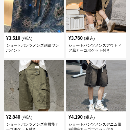
¥
3,510
¥
3,760
(税込)
(税込)
ショートパンツメンズ刺繍ワン
ショートパンツメンズアウトド
ポイント
ア風カーゴポケット付き
¥
2,840
¥
4,190
(税込)
(税込)
ショートパンツメンズ多機能カ
ショートパンツメンズデニム風
ーゴポケット付き
紐調節カーゴポケット付き