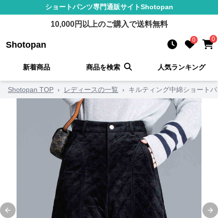
ショートパンツ
専門通販サイト
Shotopan
10,000
円以上のご購入で送料無料
0
0
Shotopan
新着商品
商品を検索
人気ランキング
Shotopan TOP
›
レディースの一覧
›
キルティング中綿ショートパ
Previous slide
Ne