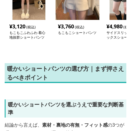
¥
3,120
¥
3,760
¥
4,980
(税込)
(税込)
(税込
もこもこふわふわ 着心
もこもこショートパンツ
サイドスリット
地抜群ショートパンツ
ックスショート
暖かいショートパンツの選び方｜まず押さえ
るべきポイント
暖かいショートパンツを選ぶうえで重要な判断基
準
結論から言えば、
素材・裏地の有無・フィット感
の3つが