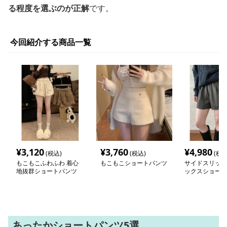
る程度を選ぶのが正解
です。
今回紹介する商品一覧
¥
3,120
¥
3,760
¥
4,980
(税込)
(税込)
(税込
もこもこふわふわ 着心
もこもこショートパンツ
サイドスリット
地抜群ショートパンツ
ックスショート
あったかショートパンツ5選