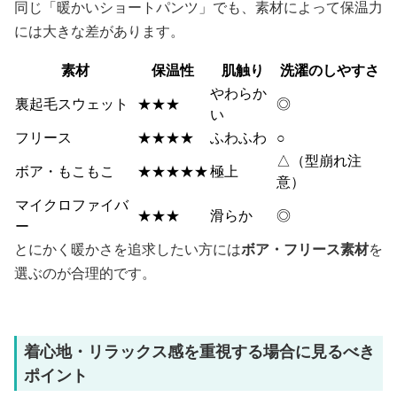
同じ「暖かいショートパンツ」でも、素材によって保温力
には大きな差があります。
素材
保温性
肌触り
洗濯のしやすさ
やわらか
裏起毛スウェット
★★★
◎
い
フリース
★★★★
ふわふわ
○
△（型崩れ注
ボア・もこもこ
★★★★★
極上
意）
マイクロファイバ
★★★
滑らか
◎
ー
とにかく暖かさを追求したい方には
ボア・フリース素材
を
選ぶのが合理的です。
着心地・リラックス感を重視する場合に見るべき
ポイント