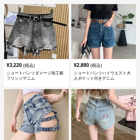
¥
3,220
¥
2,880
(税込)
(税込)
ショートパンツダメージ加工裾
ショートパンツハイウエスト大
フリンジデニム
人ポケット付きデニム