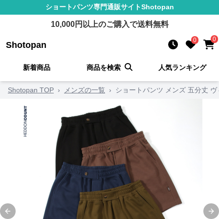
ショートパンツ
専門通販サイト
Shotopan
10,000
円以上のご購入で送料無料
0
0
Shotopan
新着商品
商品を検索
人気ランキング
Shotopan TOP
›
メンズの一覧
›
ショートパンツ メンズ 五分丈 ヴ
Previous slide
Ne