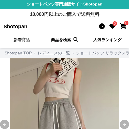
ショートパンツ
専門通販サイト
Shotopan
10,000
円以上のご購入で送料無料
0
0
Shotopan
新着商品
商品を検索
人気ランキング
Shotopan TOP
›
レディースの一覧
›
ショートパンツ リラックス
Previous slide
Ne