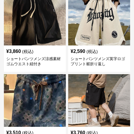
¥
3,860
¥
2,590
(税込)
(税込)
ショートパンツメンズ涼感素材
ショートパンツメンズ英字ロゴ
ゴムウエスト紐付き
プリント裾折り返し
¥
3,510
¥
3,760
(税込)
(税込)