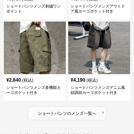
ショートパンツメンズ刺繍ワン
ショートパンツメンズアウトド
ポイント
ア風カーゴポケット付き
¥
2,840
¥
4,190
(税込)
(税込)
ショートパンツメンズ多機能カ
ショートパンツメンズデニム風
ーゴポケット付き
紐調節カーゴポケット付き
›
ショートパンツ
の
メンズ
一覧へ