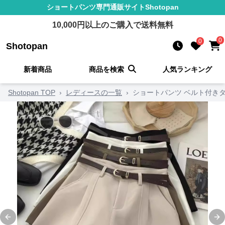
ショートパンツ
専門通販サイト
Shotopan
10,000
円以上のご購入で送料無料
0
0
Shotopan
新着商品
商品を検索
人気ランキング
Shotopan TOP
›
レディースの一覧
›
ショートパンツ ベルト付き
Previous slide
Ne