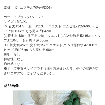
素材：ポリエステル70%+綿30%
カラー：ブラック/ベージュ
サイズ：M/L/XL
[M]着丈:約47cm 股下:約13cm ウエスト(ゴム仕様):約50-96cm ヒ
ップ:約100cm もも周り:約64cm
[L]着丈:約48cm 股下:約14cm ウエスト(ゴム仕様):約52-98cm ヒッ
プ:約104cm もも周り:約66cm
[XL]着丈:約49cm 股下:約15cm ウエスト(ゴム仕様):約54-100cm
ヒップ:約108cm もも周り:約68cm
裏地：なし
伸縮性：なし
透け感：なし
※すべて平置きサイズです（採寸方法違いより、多少の誤差がご
ざいますので、ご了承ください）。
商品画像