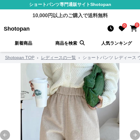
ショートパンツ
専門通販サイト
Shotopan
10,000
円以上のご購入で送料無料
0
0
Shotopan
新着商品
商品を検索
人気ランキング
Shotopan TOP
›
レディースの一覧
›
ショートパンツ レディース 
Previous slide
Ne