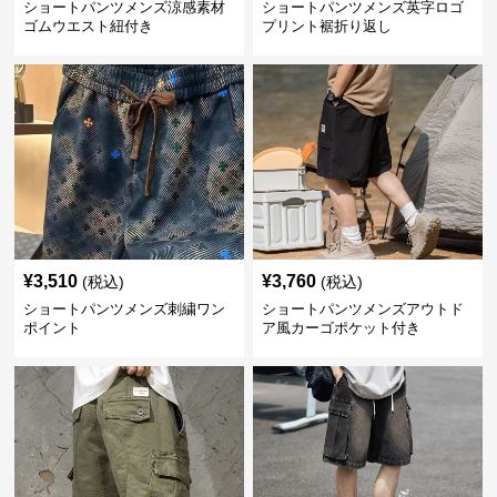
ショートパンツメンズ涼感素材
ショートパンツメンズ英字ロゴ
ゴムウエスト紐付き
プリント裾折り返し
¥
3,510
¥
3,760
(税込)
(税込)
ショートパンツメンズ刺繍ワン
ショートパンツメンズアウトド
ポイント
ア風カーゴポケット付き