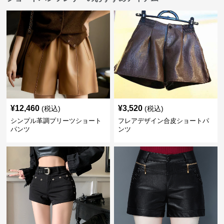
¥
12,460
¥
3,520
(税込)
(税込)
シンプル革調プリーツショート
フレアデザイン合皮ショートパ
パンツ
ンツ