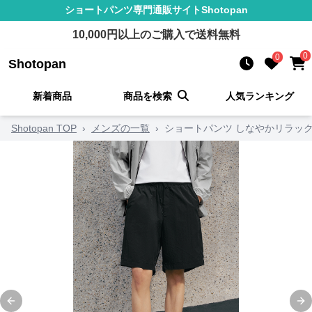
ショートパンツ
専門通販サイト
Shotopan
10,000
円以上のご購入で送料無料
0
0
Shotopan
新着商品
商品を検索
人気ランキング
Shotopan TOP
›
メンズの一覧
›
ショートパンツ しなやかリラッ
Previous slide
Ne