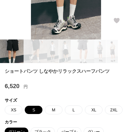
ショートパンツ しなやかリラックスハーフパンツ
6,520
円
サイズ
XS
S
M
L
XL
2XL
カラー
グリーン
ブラック
パープル
グレー