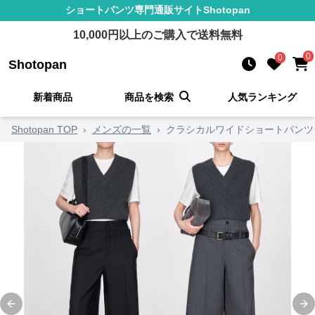
ショートパンツ
専門通販サイト
Shotopan
10,000
円以上のご購入で送料無料
0
0
Shotopan
新着商品
商品を検索
人気ランキング
Shotopan TOP
›
メンズの一覧
›
クラシカルワイドショートパンツ
Previous slide
Ne