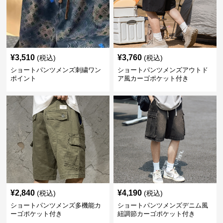
¥
3,510
¥
3,760
(税込)
(税込)
ショートパンツメンズ刺繍ワン
ショートパンツメンズアウトド
ポイント
ア風カーゴポケット付き
¥
2,840
¥
4,190
(税込)
(税込)
ショートパンツメンズ多機能カ
ショートパンツメンズデニム風
ーゴポケット付き
紐調節カーゴポケット付き