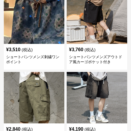
¥
3,510
¥
3,760
(税込)
(税込)
ショートパンツメンズ刺繍ワン
ショートパンツメンズアウトド
ポイント
ア風カーゴポケット付き
¥
2,840
¥
4,190
(税込)
(税込)