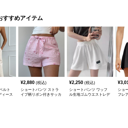
おすすめアイテム
¥
2,880
¥
2,250
¥
3,0
(税込)
(税込)
ベルト
ショートパンツ ストラ
ショートパンツ ワッフ
ショ
ディース
イプ柄リボン付きサッカ
ル生地ゴムウエストレデ
フレ
パンツ
ー生地レディースショー
ィースショートパンツ
レデ
トパンツ
ツ