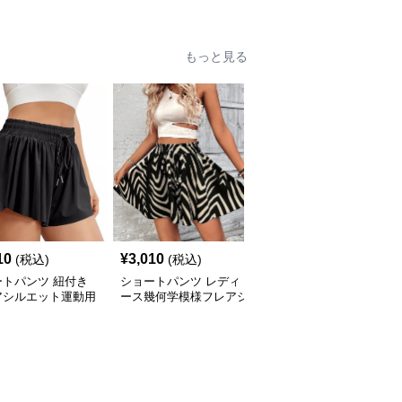
もっと見る
10
¥
3,010
¥
2,720
(税込)
(税込)
(税込)
ートパンツ 紐付き
ショートパンツ レディ
ショートパンツ 接触冷
アシルエット運動用
ース幾何学模様フレアシ
感素材のワイドシルエッ
ィースショートパン
ョートパンツ
トレディースショートパ
ンツ