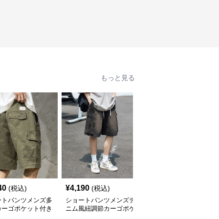
もっと見る
40
¥
4,190
¥
5,920
(税込)
(税込)
(税込)
ートパンツメンズ多
ショートパンツメンズデ
メンズ 防滴速乾ショー
カーゴポケット付き
ニム風紐調節カーゴポケ
トパンツ 春夏新作
ット付き