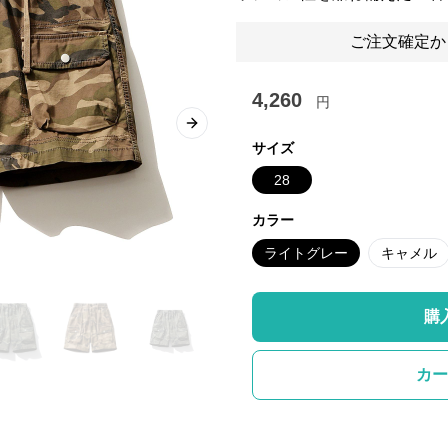
ご注文確定か
4,260
円
Next slide
サイズ
28
カラー
ライトグレー
キャメル
購
カー