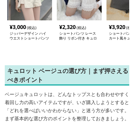
¥
3,000
¥
2,320
¥
3,920
(税込)
(税込)
(税込
ジッパーデザイン ハイ
ショートパンツ レース
ショートパンツ
ウエストショートパンツ
飾り リボン付き キュロ
カート風キュロ
ットパンツ
キュロット ベージュの選び方｜まず押さえる
べきポイント
ベージュキュロットは、どんなトップスとも合わせやすく
着回し力の高いアイテムですが、いざ購入しようとすると
「どれを選べばいいかわからない」と迷う方が多いです。
まず基本的な選び方のポイントを整理しておきましょう。