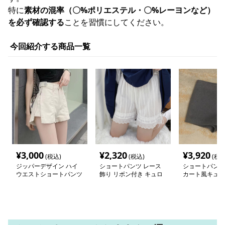
特に
素材の混率（〇%ポリエステル・〇%レーヨンなど）
を必ず確認する
ことを習慣にしてください。
今回紹介する商品一覧
¥
3,000
¥
2,320
¥
3,920
(税込)
(税込)
(税込
ジッパーデザイン ハイ
ショートパンツ レース
ショートパンツ
ウエストショートパンツ
飾り リボン付き キュロ
カート風キュロ
ットパンツ