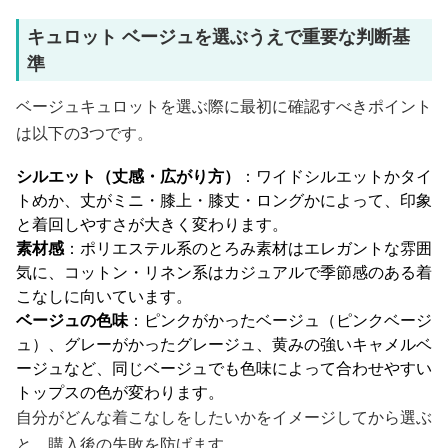
キュロット ベージュを選ぶうえで重要な判断基
準
ベージュキュロットを選ぶ際に最初に確認すべきポイント
は以下の3つです。
シルエット（丈感・広がり方）
：ワイドシルエットかタイ
トめか、丈がミニ・膝上・膝丈・ロングかによって、印象
と着回しやすさが大きく変わります。
素材感
：ポリエステル系のとろみ素材はエレガントな雰囲
気に、コットン・リネン系はカジュアルで季節感のある着
こなしに向いています。
ベージュの色味
：ピンクがかったベージュ（ピンクベージ
ュ）、グレーがかったグレージュ、黄みの強いキャメルベ
ージュなど、同じベージュでも色味によって合わせやすい
トップスの色が変わります。
自分がどんな着こなしをしたいかをイメージしてから選ぶ
と、購入後の失敗を防げます。